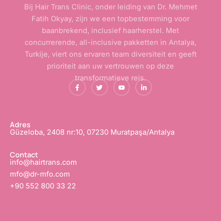
Bij Hair Trans Clinic, onder leiding van Dr. Mehmet
Fatih Okyay, zijn we een topbestemming voor
baanbrekend, inclusief haarherstel. Met
concurrerende, all-inclusive pakketten in Antalya,
Turkije, viert ons ervaren team diversiteit en geeft
prioriteit aan uw vertrouwen op deze
transformatieve reis.
F
T
Y
L
a
w
o
i
c
i
u
n
e
t
T
k
b
t
u
e
o
e
b
d
o
r
e
i
Adres
k
e
n
Güzeloba, 2408 nr:10, 07230 Muratpaşa/Antalya
-
n
-
f
i
n
Contact
info@hairtrans.com
mfo@dr-mfo.com
+90 552 800 33 22