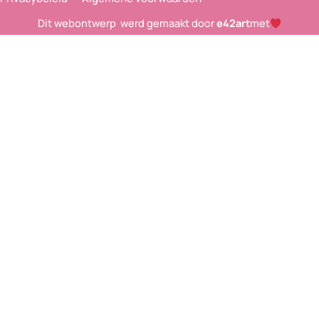
Dit
webontwerp
werd gemaakt door
e42art
met