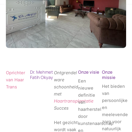
Dr. Mehmet
Onze visie
Onze
Oprichter
Ontgrendel
Fatih Okyay
missie
van
Haar
ware
Een
Het bieden
Trans
schoonheid
nieuwe
van
met
definitie
persoonlijke
Haartransplantatie
van
en
Succes
haarherstel
meelevende
door
zorg voor
Het gezicht
kunstenaarschap
natuurlijk
wordt vaak
en