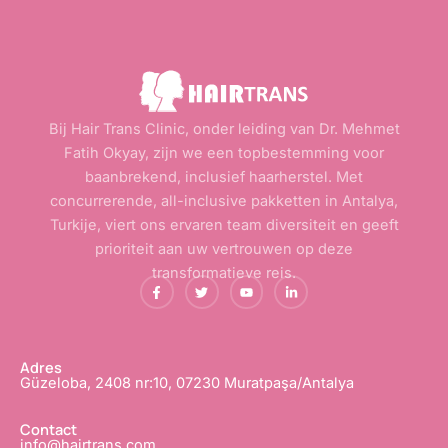
Bij Hair Trans Clinic, onder leiding van Dr. Mehmet
Fatih Okyay, zijn we een topbestemming voor
baanbrekend, inclusief haarherstel. Met
concurrerende, all-inclusive pakketten in Antalya,
Turkije, viert ons ervaren team diversiteit en geeft
prioriteit aan uw vertrouwen op deze
transformatieve reis.
F
T
Y
L
a
w
o
i
c
i
u
n
e
t
T
k
b
t
u
e
o
e
b
d
o
r
e
i
Adres
k
e
n
Güzeloba, 2408 nr:10, 07230 Muratpaşa/Antalya
-
n
-
f
i
n
Contact
info@hairtrans.com