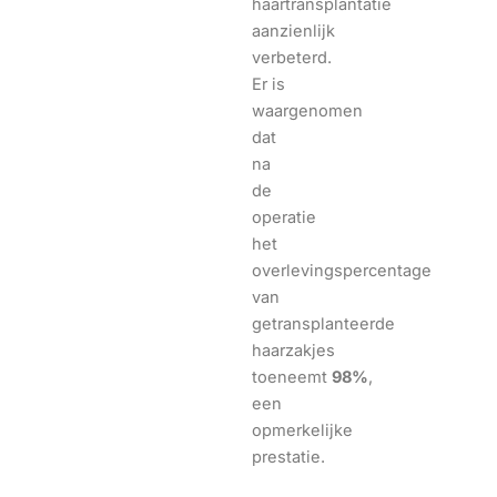
haartransplantatie
aanzienlijk
verbeterd.
Er is
waargenomen
dat
na
de
operatie
het
overlevingspercentage
van
getransplanteerde
haarzakjes
toeneemt
98%
,
een
opmerkelijke
prestatie.