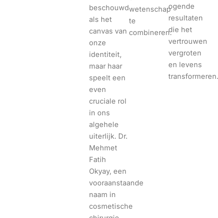
ogende
beschouwd
wetenschap
resultaten
als het
te
die het
canvas van
combineren.
vertrouwen
onze
vergroten
identiteit,
en levens
maar haar
transformeren
speelt een
even
cruciale rol
in ons
algehele
uiterlijk. Dr.
Mehmet
Fatih
Okyay, een
vooraanstaande
naam in
cosmetische