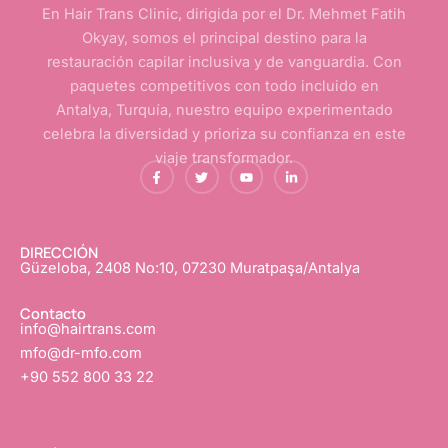
En Hair Trans Clinic, dirigida por el Dr. Mehmet Fatih
Okyay, somos el principal destino para la
restauración capilar inclusiva y de vanguardia. Con
paquetes competitivos con todo incluido en
Antalya, Turquía, nuestro equipo experimentado
celebra la diversidad y prioriza su confianza en este
viaje transformador.
f
G
Y
L
a
o
o
i
c
r
u
n
e
j
T
k
b
e
u
e
o
o
b
d
o
e
I
DIRECCIÓN
k
n
Güzeloba, 2408 No:10, 07230 Muratpaşa/Antalya
-
f
Contacto
info@hairtrans.com
mfo@dr-mfo.com
+90 552 800 33 22