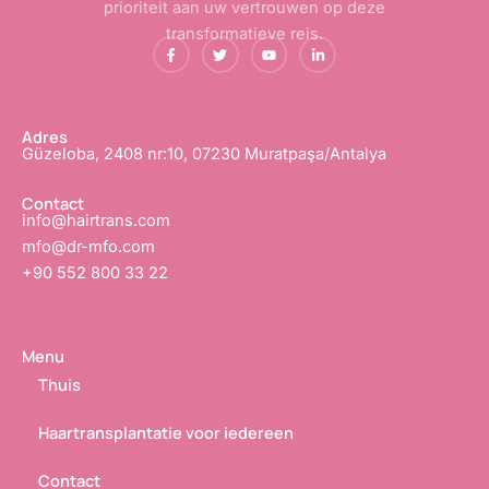
prioriteit aan uw vertrouwen op deze
transformatieve reis.
F
T
Y
L
a
w
o
i
c
i
u
n
e
t
T
k
b
t
u
e
o
e
b
d
o
r
e
i
Adres
k
e
n
Güzeloba, 2408 nr:10, 07230 Muratpaşa/Antalya
-
n
-
f
i
n
Contact
info@hairtrans.com
mfo@dr-mfo.com
+90 552 800 33 22
Menu
Thuis
Haartransplantatie voor iedereen
Contact