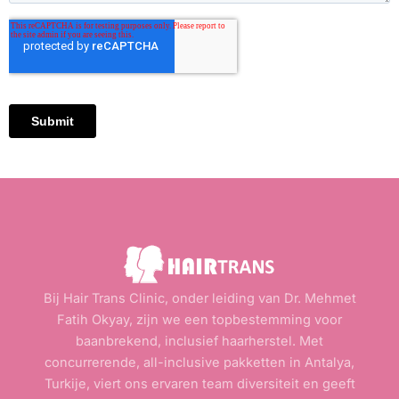
Bij Hair Trans Clinic, onder leiding van Dr. Mehmet
Fatih Okyay, zijn we een topbestemming voor
baanbrekend, inclusief haarherstel. Met
concurrerende, all-inclusive pakketten in Antalya,
Turkije, viert ons ervaren team diversiteit en geeft