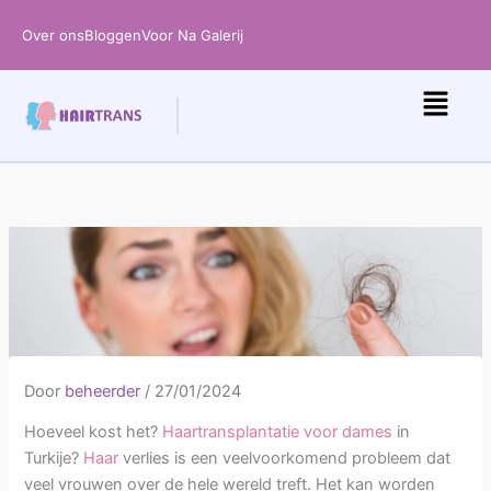
Ga
Over ons
Bloggen
Voor Na Galerij
naar
de
inhoud
Door
beheerder
/
27/01/2024
Hoeveel kost het?
Haartransplantatie
voor dames
in
Turkije?
Haar
verlies is een veelvoorkomend probleem dat
veel vrouwen over de hele wereld treft. Het kan worden