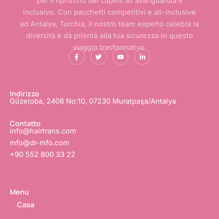
per il ripristino dei capelli all'avanguardia e
inclusivo. Con pacchetti competitivi e all-inclusive
ad Antalya, Turchia, il nostro team esperto celebra la
diversità e dà priorità alla tua sicurezza in questo
viaggio trasformativo.
F
C
Y
L
a
i
o
i
c
n
u
n
e
g
t
k
b
u
u
e
o
e
b
d
o
t
e
i
Indirizzo
k
t
n
Güzeloba, 2408 No:10, 07230 Muratpaşa/Antalya
-
i
-
f
o
i
n
Contatto
info@hairtrans.com
mfo@dr-mfo.com
+90 552 800 33 22
Menu
Casa