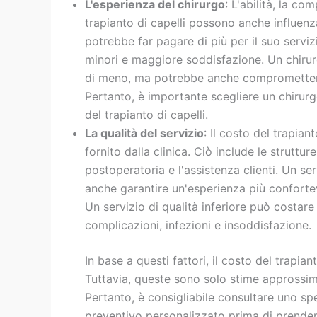
L'esperienza del chirurgo
: L'abilità, la c
trapianto di capelli possono anche influenza
potrebbe far pagare di più per il suo servizi
minori e maggiore soddisfazione. Un chiru
di meno, ma potrebbe anche compromettere l
Pertanto, è importante scegliere un chirurgo
del trapianto di capelli.
La qualità del servizio
: Il costo del trapian
fornito dalla clinica. Ciò include le strutture,
postoperatoria e l'assistenza clienti. Un se
anche garantire un'esperienza più conforte
Un servizio di qualità inferiore può costar
complicazioni, infezioni e insoddisfazione.
In base a questi fattori, il costo del trapia
Tuttavia, queste sono solo stime approssima
Pertanto, è consigliabile consultare uno spe
preventivo personalizzato prima di prender