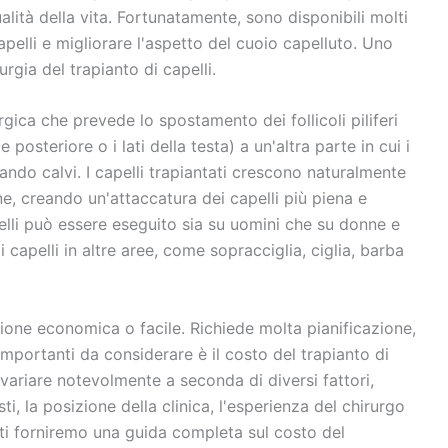
alità della vita. Fortunatamente, sono disponibili molti
capelli e migliorare l'aspetto del cuoio capelluto. Uno
urgia del trapianto di capelli.
rgica che prevede lo spostamento dei follicoli piliferi
posteriore o i lati della testa) a un'altra parte in cui i
ando calvi. I capelli trapiantati crescono naturalmente
, creando un'attaccatura dei capelli più piena e
apelli può essere eseguito sia su uomini che su donne e
i capelli in altre aree, come sopracciglia, ciglia, barba
pzione economica o facile. Richiede molta pianificazione,
importanti da considerare è il costo del trapianto di
ò variare notevolmente a seconda di diversi fattori,
ti, la posizione della clinica, l'esperienza del chirurgo
o, ti forniremo una guida completa sul costo del