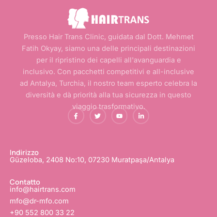
Presso Hair Trans Clinic, guidata dal Dott. Mehmet
Fatih Okyay, siamo una delle principali destinazioni
per il ripristino dei capelli all'avanguardia e
inclusivo. Con pacchetti competitivi e all-inclusive
ad Antalya, Turchia, il nostro team esperto celebra la
diversità e dà priorità alla tua sicurezza in questo
viaggio trasformativo.
F
C
Y
L
a
i
o
i
c
n
u
n
e
g
t
k
b
u
u
e
o
e
b
d
o
t
e
i
Indirizzo
k
t
n
Güzeloba, 2408 No:10, 07230 Muratpaşa/Antalya
-
i
-
f
o
i
n
Contatto
info@hairtrans.com
mfo@dr-mfo.com
+90 552 800 33 22