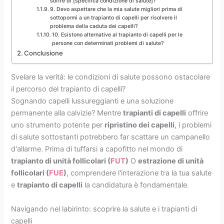
soffre di [specifica condizione di salute]?
9. Devo aspettare che la mia salute migliori prima di
sottopormi a un trapianto di capelli per risolvere il
problema della caduta dei capelli?
10. Esistono alternative al trapianto di capelli per le
persone con determinati problemi di salute?
Conclusione
Svelare la verità: le condizioni di salute possono ostacolare
il percorso del trapianto di capelli?
Sognando capelli lussureggianti e una soluzione
permanente alla calvizie? Mentre
trapianti di capelli
offrire
uno strumento potente per
ripristino dei capelli
, i problemi
di salute sottostanti potrebbero far scattare un campanello
d'allarme. Prima di tuffarsi a capofitto nel mondo di
trapianto di unità follicolari (
FUT
)
O
estrazione di unità
follicolari (
FUE
)
, comprendere l'interazione tra la tua salute
e
trapianto di capelli
la candidatura è fondamentale.
Navigando nel labirinto: scoprire la salute e i trapianti di
capelli