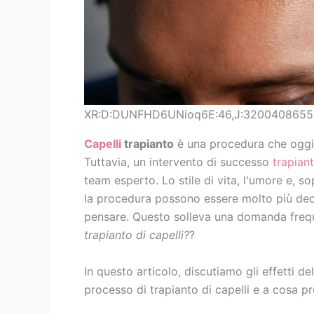
XR:D:DUNFHD6UNioq6E:46,J:32004086557
Capelli
trapianto
è una procedura che oggi 
Tuttavia, un intervento di successo
trapiant
team esperto. Lo stile di vita, l'umore e, so
la procedura possono essere molto più decis
pensare. Questo solleva una domanda freq
trapianto di capelli?
?
In questo articolo, discutiamo gli effetti del
processo di trapianto di capelli e a cosa pre