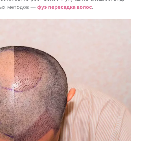
ных методов —
фуэ
пересадка волос
.