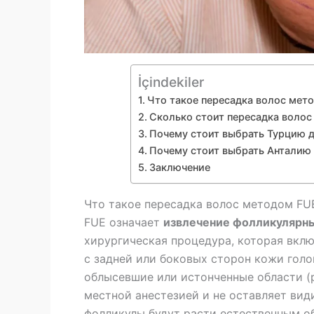
İçindekiler
Что такое пересадка волос мет
Сколько стоит пересадка воло
Почему стоит выбрать Турцию 
Почему стоит выбрать Анталию 
Заключение
Что такое пересадка волос методом FU
FUE означает
извлечение фолликулярн
хирургическая процедура, которая вклю
с задней или боковых сторон кожи голо
облысевшие или истонченные области (
местной анестезией и не оставляет ви
фолликулы будут расти естественным 