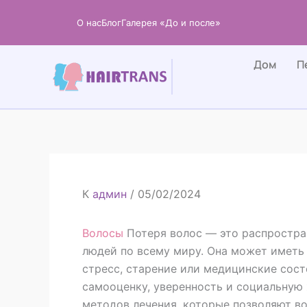
Перейти
О нас
Блог
Галерея «До и после»
к
содержанию
Дом
П
К
админ
/
05/02/2024
Волосы
Потеря волос — это распростра
людей по всему миру. Она может иметь 
стресс, старение или медицинские сост
самооценку, уверенность и социальную 
методов лечения, которые позволяют во