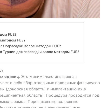
одом FUE?
с методом FUE?
для пересадки волос методом FUE?
в Турции для пересадки волос методом FUE?
E?
ых единиц
. Это минимально инвазивная
чает в себя сбор отдельных волосяных фолликулов
вы (донорская область) и имплантацию их в
реципиентная область). Процедура проводится под
димых шрамов. Пересаженные волосяные
образом и смешиваться с существующими