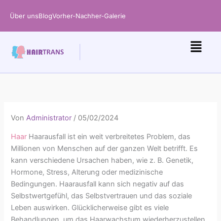
Zum
Über uns
Blog
Vorher-Nachher-Galerie
Inhalt
springen
Von
Administrator
/
05/02/2024
Haar
Haarausfall ist ein weit verbreitetes Problem, das
Millionen von Menschen auf der ganzen Welt betrifft. Es
kann verschiedene Ursachen haben, wie z. B. Genetik,
Hormone, Stress, Alterung oder medizinische
Bedingungen. Haarausfall kann sich negativ auf das
Selbstwertgefühl, das Selbstvertrauen und das soziale
Leben auswirken. Glücklicherweise gibt es viele
Behandlungen, um das Haarwachstum wiederherzustellen