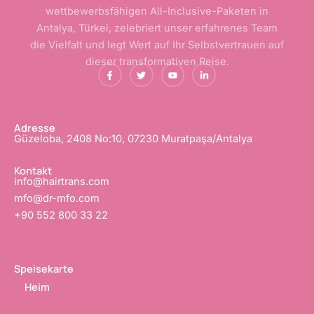
wettbewerbsfähigen All-Inclusive-Paketen in
Antalya, Türkei, zelebriert unser erfahrenes Team
die Vielfalt und legt Wert auf Ihr Selbstvertrauen auf
dieser transformativen Reise.
F
T
Y
L
a
w
o
i
c
i
u
n
e
t
t
k
b
t
u
e
o
e
b
d
o
r
e
i
Adresse
k
n
Güzeloba, 2408 No:10, 07230 Muratpaşa/Antalya
-
-
f
i
n
Kontakt
info@hairtrans.com
mfo@dr-mfo.com
+90 552 800 33 22
Speisekarte
Heim