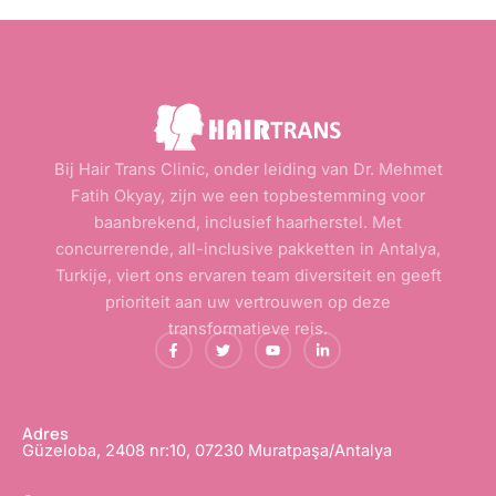
Bij Hair Trans Clinic, onder leiding van Dr. Mehmet
Fatih Okyay, zijn we een topbestemming voor
baanbrekend, inclusief haarherstel. Met
concurrerende, all-inclusive pakketten in Antalya,
Turkije, viert ons ervaren team diversiteit en geeft
prioriteit aan uw vertrouwen op deze
transformatieve reis.
F
T
Y
L
a
w
o
i
c
i
u
n
e
t
T
k
b
t
u
e
o
e
b
d
o
r
e
i
Adres
k
e
n
Güzeloba, 2408 nr:10, 07230 Muratpaşa/Antalya
-
n
-
f
i
n