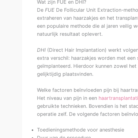
Wat zijn FUE en DHI?
De
FUE
De Follicular Unit Extraction-meth
extraheren van haarzakjes en het transplan
een populaire methode die al jaren veilig w
natuurlijk resultaat oplevert.
DHI
(Direct Hair Implantation) werkt volge
extra verschil: haarzakjes worden met een 
geïmplanteerd. Hierdoor kunnen zowel het 
gelijktijdig plaatsvinden.
Welke factoren beïnvloeden pijn bij haartra
Het niveau van pijn in een
haartransplantat
gebruikte technieken. Bovendien is het sta
operatie zelf. De volgende factoren beïnvlo
Toedieningsmethode voor anesthesie
Duur van de procedure