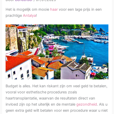
Het is mogelijk om mooie
haar
voor een lage prijs in een
prachtige
Antalya
!
Budget is alles. Het kan riskant zijn om veel geld te betalen,
vooral voor esthetische procedures zoals
haartransplantatie, waarvan de resultaten direct van
invloed zijn op het uiterlijk en de mentale
gezondheid
. Als u
geen extra geld wilt betalen voor een procedure waar u niet