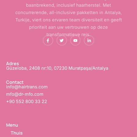
baanbrekend, inclusief haarherstel. Met
concurrerende, all-inclusive pakketten in Antalya,
Turkije, viert ons ervaren team diversiteit en geeft
prioriteit aan uw vertrouwen op deze
transformatieve reis.
F
T
Y
L
a
w
o
i
c
i
u
n
e
t
T
k
b
t
u
e
o
e
b
d
o
r
e
i
Adres
k
e
n
Güzeloba, 2408 nr:10, 07230 Muratpaşa/Antalya
-
n
-
f
i
n
Contact
info@hairtrans.com
mfo@dr-mfo.com
+90 552 800 33 22
Menu
Thuis