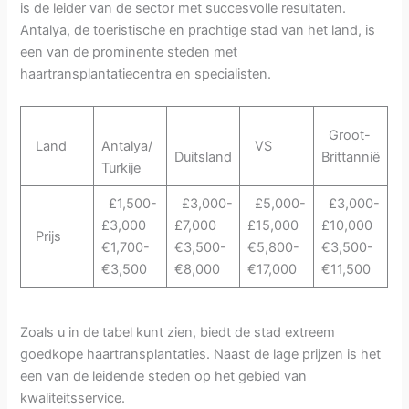
is de leider van de sector met succesvolle resultaten.
Antalya, de toeristische en prachtige stad van het land, is
een van de prominente steden met
haartransplantatiecentra en specialisten.
Groot-
Land
Antalya/
VS
Duitsland
Brittannië
Turkije
£1,500-
£3,000-
£5,000-
£3,000-
£3,000
£7,000
£15,000
£10,000
Prijs
€1,700-
€3,500-
€5,800-
€3,500-
€3,500
€8,000
€17,000
€11,500
Zoals u in de tabel kunt zien, biedt de stad extreem
goedkope haartransplantaties. Naast de lage prijzen is het
een van de leidende steden op het gebied van
kwaliteitsservice.