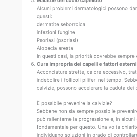
Malattie del cuoio capelluto
Alcuni problemi dermatologici possono dannegg
questi:
dermatite seborroica
infezioni fungine
Psoriasi (psoriasi)
Alopecia areata
In questi casi, la priorità dovrebbe sempre
Cura impropria dei capelli e fattori esterni
Acconciature strette, calore eccessivo, tra
indebolire i follicoli piliferi nel tempo. Se
calvizie, possono accelerare la caduta dei ca
È possibile prevenire la calvizie?
Sebbene non sia sempre possibile prevenir
può rallentarne la progressione e, in alcuni 
fondamentale per questo. Una volta chiarite 
individuano soluzioni in grado di controllar