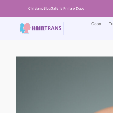
Vai
Chi siamo
Blog
Galleria Prima e Dopo
al
contenuto
Casa
Tr