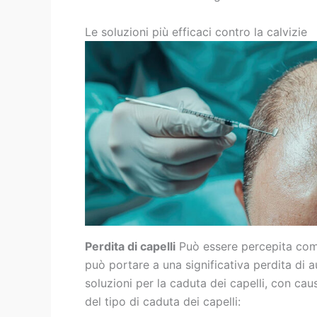
Le soluzioni più efficaci contro la calvizie
Perdita di capelli
Può essere percepita com
può portare a una significativa perdita di 
soluzioni per la caduta dei capelli, con ca
del tipo di caduta dei capelli: