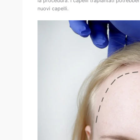
la procedura. I capelli trapiantati potrebb
nuovi capelli.