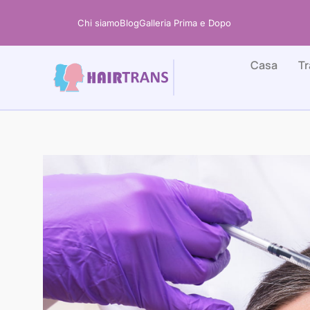
Vai
Chi siamo
Blog
Galleria Prima e Dopo
al
contenuto
Casa
Tr