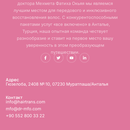
доктора Мехмета Фатиха Окьяя мы являемся
лучшим местом для передового и инклюзивного
восстановления волос. С конкурентоспособными
пакетами услуг «все включено» в Анталье,
Турция, наша опытная команда чествует
разнообразие и ставит на первое место вашу
уверенность в этом преобразующем
путешествии.
F
Т
Ю
L
a
в
т
i
c
и
у
n
e
т
б
k
b
т
e
o
е
d
o
р
i
Адрес
k
n
Гюзелоба, 2408 №:10, 07230 Муратпаша/Анталья
-
-
ф
в
Контакт
info@hairtrans.com
mfo@dr-mfo.com
+90 552 800 33 22