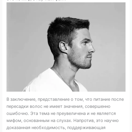
В заключение, представление о том, что питание после
пересадки волос не имеет значения, совершенно
ошибочно. Эта тема не преувеличена и не является
мифом, основанным на слухах. Напротив, это научно
доказанная необходимость, поддерживающая