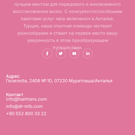
лучшим местом для передового и инклюзивного
восстановления волос. С конкурентоспособными
пакетами услуг «все включено» в Анталье,
Турция, наша опытная команда чествует
разнообразие и ставит на первое место вашу
уверенность в этом преобразующем
путешествии.
F
Т
Ю
L
a
в
т
i
c
и
у
n
e
т
б
k
b
т
e
o
е
d
o
р
i
Адрес
k
n
Гюзелоба, 2408 №:10, 07230 Муратпаша/Анталья
-
-
ф
в
Контакт
info@hairtrans.com
mfo@dr-mfo.com
+90 552 800 33 22