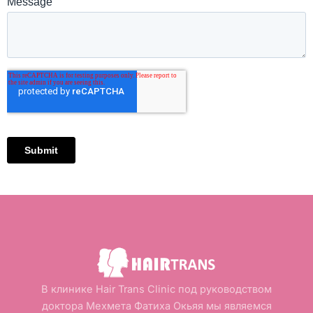
В клинике Hair Trans Clinic под руководством
доктора Мехмета Фатиха Окьяя мы являемся