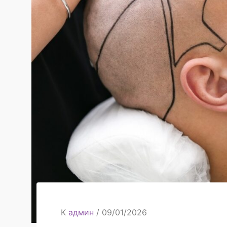
К
админ
/
09/01/2026