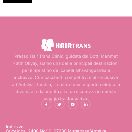
Presso Hair Trans Clinic, guidata dal Dott. Mehmet
Fatih Okyay, siamo una delle principali destinazioni
per il ripristino dei capelli all'avanguardia e
inclusivo. Con pacchetti competitivi e all-inclusive
ad Antalya, Turchia, il nostro team esperto celebra la
diversità e dà priorità alla tua sicurezza in questo
viaggio trasformativo.
F
C
Y
L
a
i
o
i
c
n
u
n
e
g
t
k
b
u
u
e
o
e
b
d
o
t
e
i
Indirizzo
k
t
n
Güzeloba, 2408 No:10, 07230 Muratpaşa/Antalya
-
i
-