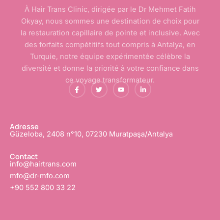
À Hair Trans Clinic, dirigée par le Dr Mehmet Fatih
Okyay, nous sommes une destination de choix pour
la restauration capillaire de pointe et inclusive. Avec
des forfaits compétitifs tout compris à Antalya, en
Turquie, notre équipe expérimentée célèbre la
diversité et donne la priorité à votre confiance dans
ce voyage transformateur.
F
T
Y
L
a
w
o
i
c
i
u
n
e
t
t
k
b
t
u
e
o
e
b
d
o
r
e
I
Adresse
k
n
Güzeloba, 2408 n°10, 07230 Muratpaşa/Antalya
-
-
f
i
n
Contact
info@hairtrans.com
mfo@dr-mfo.com
+90 552 800 33 22