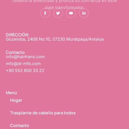
celebra la diversidad y prioriza su confianza en este
viaje transformador.
f
G
Y
L
a
o
o
i
c
r
u
n
e
j
T
k
b
e
u
e
o
o
b
d
o
e
I
DIRECCIÓN
k
n
Güzeloba, 2408 No:10, 07230 Muratpaşa/Antalya
-
f
Contacto
info@hairtrans.com
mfo@dr-mfo.com
+90 552 800 33 22
Menú
Hogar
Trasplante de cabello para todos
Contacto