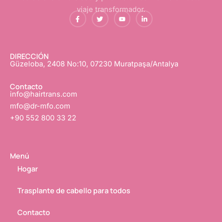
viaje transformador.
f
G
Y
L
a
o
o
i
c
r
u
n
e
j
T
k
b
e
u
e
o
o
b
d
o
e
I
DIRECCIÓN
k
n
Güzeloba, 2408 No:10, 07230 Muratpaşa/Antalya
-
f
Contacto
info@hairtrans.com
mfo@dr-mfo.com
+90 552 800 33 22
Menú
Hogar
Trasplante de cabello para todos
Contacto