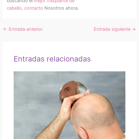
buscando el
mejor trasplante de
cabello
,
contacto
Nosotros ahora.
←
Entrada anterior
Entrada siguiente
→
Entradas relacionadas