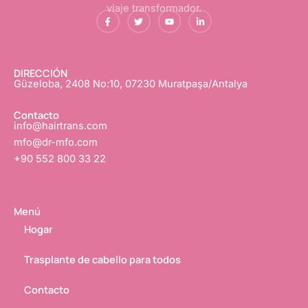
viaje transformador.
f
G
Y
L
a
o
o
i
c
r
u
n
e
j
T
k
b
e
u
e
o
o
b
d
o
e
I
DIRECCIÓN
k
n
Güzeloba, 2408 No:10, 07230 Muratpaşa/Antalya
-
f
Contacto
info@hairtrans.com
mfo@dr-mfo.com
+90 552 800 33 22
Menú
Hogar
Trasplante de cabello para todos
Contacto