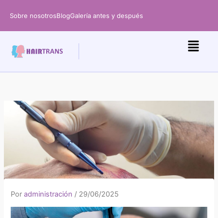
Ir
Sobre nosotros
Blog
Galería antes y después
al
contenido
Por
administración
/
29/06/2025