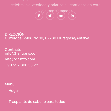
celebra la diversidad y prioriza su confianza en este
viaje transformador.
f
G
Y
L
a
o
o
i
c
r
u
n
e
j
T
k
b
e
u
e
o
o
b
d
o
e
I
DIRECCIÓN
k
n
Güzeloba, 2408 No:10, 07230 Muratpaşa/Antalya
-
f
Contacto
info@hairtrans.com
mfo@dr-mfo.com
+90 552 800 33 22
Menú
Hogar
Trasplante de cabello para todos