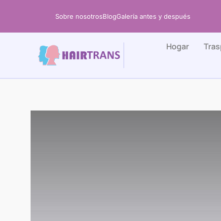
Ir
Sobre nosotros
Blog
Galería antes y después
al
contenido
Hogar
Tras