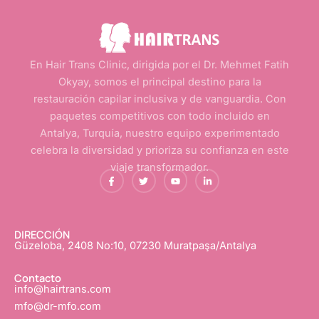
En Hair Trans Clinic, dirigida por el Dr. Mehmet Fatih
Okyay, somos el principal destino para la
restauración capilar inclusiva y de vanguardia. Con
paquetes competitivos con todo incluido en
Antalya, Turquía, nuestro equipo experimentado
celebra la diversidad y prioriza su confianza en este
viaje transformador.
f
G
Y
L
a
o
o
i
c
r
u
n
e
j
T
k
b
e
u
e
o
o
b
d
o
e
I
DIRECCIÓN
k
n
Güzeloba, 2408 No:10, 07230 Muratpaşa/Antalya
-
f
Contacto
info@hairtrans.com
mfo@dr-mfo.com