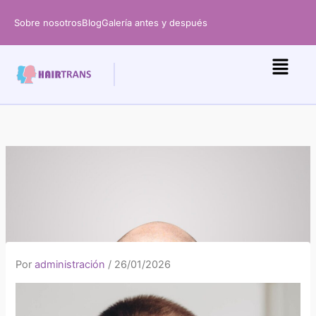
Ir
Sobre nosotros
Blog
Galería antes y después
al
contenido
Por
administración
/
26/01/2026