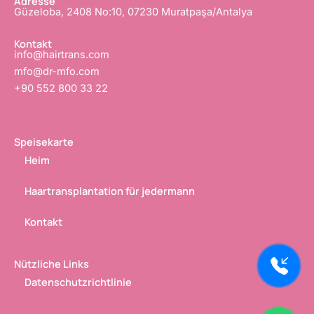
Adresse
k
n
Güzeloba, 2408 No:10, 07230 Muratpaşa/Antalya
-
-
f
i
n
Kontakt
info@hairtrans.com
mfo@dr-mfo.com
+90 552 800 33 22
Speisekarte
Heim
Haartransplantation für jedermann
Kontakt
Nützliche Links
Datenschutzrichtlinie