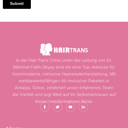
In der Hair Trans Clinic unter der Leitung von Dr.
Mehmet Fatih Okyay sind wir eine Top-Adresse für
hochmoderne, inklusive Haarwiederherstellung. Mit
wettbewerbsfähigen All-Inclusive-Paketen in
Antalya, Türkei, zelebriert unser erfahrenes Team
die Vielfalt und legt Wert auf Ihr Selbstvertrauen auf
dieser transformativen Reise.
F
T
Y
L
a
w
o
i
c
i
u
n
e
t
t
k
b
t
u
e
o
e
b
d
o
r
e
i