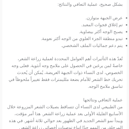
بشكل صحيح، عملية التعافي والنتائج:
عرض الجبهة متوازن.
تم إغلاق فجوات المعبد.
يصبح الوجه أكثر بيضاوية.
تبدو منطقة الجزء العلوي من الوجه أكثر نعومة.
يتم دعم جماليات الملف الشخصي.
تُعدّ هذه التأثيرات أهم العوامل المحددة لعملية زراعة الشعر،
خاصةً لمن يرغبن في الحصول على ملامح وجه أنثوية. فعلى وجه
الخصوص، لدى النساء ذوات الجبهة العريضة، يُمكن أن يُحدث
تحريك خط الشعر للأمام بضعة ملليمترات فقط تغييراً ملحوظاً في
تناسق ملامح الوجه.
عملية التعافي ونتائجها
من الطبيعي لدى النساء أن تتساقط بصيلات الشعر المزروعة خلال
الأسابيع القليلة الأولى بعد عملية زراعة الشعر. هذا أمر مؤقت،
ويبدأ نمو الشعر الجديد في الظهور بعد حوالي ثلاثة أشهر. في هذه
المرحلة، من المهم جدًا اتباع توصيات أخصائي زراعة الشعر.