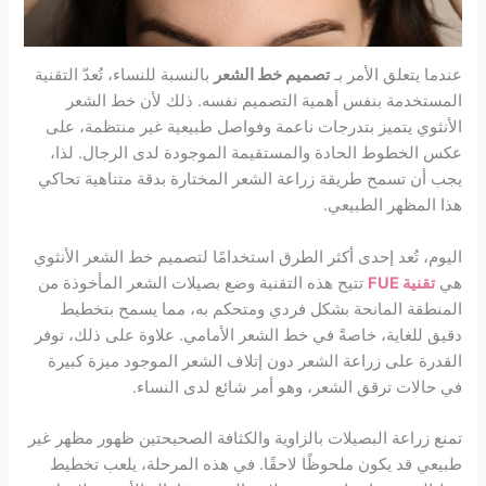
عندما يتعلق الأمر بـ
تصميم خط الشعر
بالنسبة للنساء، تُعدّ التقنية
المستخدمة بنفس أهمية التصميم نفسه. ذلك لأن خط الشعر
الأنثوي يتميز بتدرجات ناعمة وفواصل طبيعية غير منتظمة، على
عكس الخطوط الحادة والمستقيمة الموجودة لدى الرجال. لذا،
يجب أن تسمح طريقة زراعة الشعر المختارة بدقة متناهية تحاكي
هذا المظهر الطبيعي.
اليوم، تُعد إحدى أكثر الطرق استخدامًا لتصميم خط الشعر الأنثوي
هي
تقنية FUE
تتيح هذه التقنية وضع بصيلات الشعر المأخوذة من
المنطقة المانحة بشكل فردي ومتحكم به، مما يسمح بتخطيط
دقيق للغاية، خاصةً في خط الشعر الأمامي. علاوة على ذلك، توفر
القدرة على زراعة الشعر دون إتلاف الشعر الموجود ميزة كبيرة
في حالات ترقق الشعر، وهو أمر شائع لدى النساء.
تمنع زراعة البصيلات بالزاوية والكثافة الصحيحتين ظهور مظهر غير
طبيعي قد يكون ملحوظًا لاحقًا. في هذه المرحلة، يلعب تخطيط