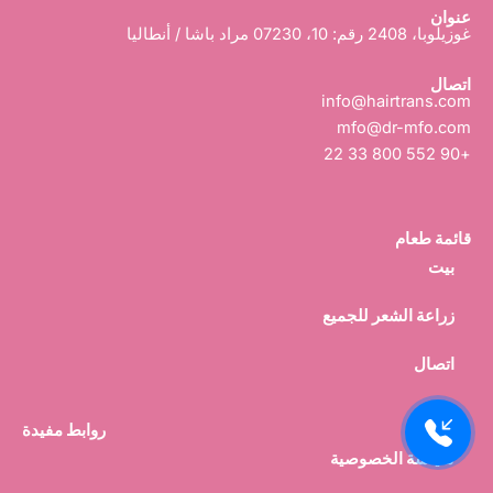
و
u
ف
عنوان
ك
T
ي
غوزيلوبا، 2408 رقم: 10، 07230 مراد باشا / أنطاليا
u
-
و
b
e
اتصال
info@hairtrans.com
mfo@dr-mfo.com
+90 552 800 33 22
قائمة طعام
بيت
زراعة الشعر للجميع
اتصال
روابط مفيدة
سياسة الخصوصية