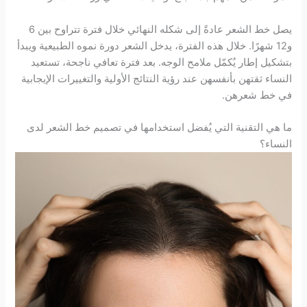
يصل خط الشعر عادةً إلى شكله النهائي خلال فترة تتراوح بين 6
و12 شهرًا. خلال هذه الفترة، يدخل الشعر دورة نموه الطبيعية ويبدأ
بتشكيل إطار يُكمّل ملامح الوجه. بعد فترة تعافي ناجحة، تستعيد
النساء ثقتهن بأنفسهن عند رؤية النتائج الأولية والتغييرات الإيجابية
في خط شعرهن.
ما هي التقنية التي يُفضل استخدامها في تصميم خط الشعر لدى
النساء؟