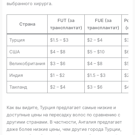
выбранного хирурга.
FUT (за
FUE (за
Робо
Страна
трансплантат)
трансплантат)
(на 
Турция
$1.5 – $3
$2 – $4
$3 –
США
$4 – $8
$5 – $10
$6 – 
Великобритания
$3 – $6
$4 – $8
$5 – 
Индия
$1 – $2
$1.5 – $3
$2 –
Таиланд
$2 – $4
$3 – $6
$4 –
Как вы видите, Турция предлагает самые низкие и
доступные цены на пересадку волос по сравнению с
другими странами. В частности, Анталия предлагает
даже более низкие цены, чем другие города Турции,