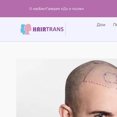
Перейти
О нас
Блог
Галерея «До и после»
к
содержанию
Дом
П