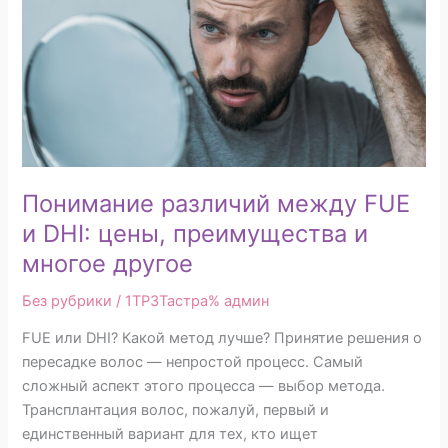
и
DHI:
цены,
преимущества
и
многое
другое
Понимание различий между FUE
и DHI: цены, преимущества и
многое другое
Без рубрики
/ 1TP3Тастра%
админ
FUE или DHI? Какой метод лучше? Принятие решения о
пересадке волос — непростой процесс. Самый
сложный аспект этого процесса — выбор метода.
Трансплантация волос, пожалуй, первый и
единственный вариант для тех, кто ищет