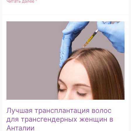
Читать далее "
Лучшая
трансплантация
волос
для
трансгендерных
женщин
в
Анталии
Лучшая трансплантация волос
для трансгендерных женщин в
Анталии