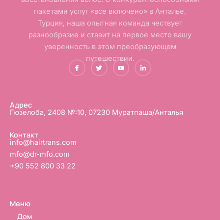
пакетами услуг «все включено» в Анталье,
Турция, наша опытная команда чествует
разнообразие и ставит на первое место вашу
уверенность в этом преобразующем
путешествии.
F
Т
Ю
L
a
в
т
i
c
и
у
n
e
т
б
k
b
т
e
o
е
d
o
р
i
Адрес
k
n
Гюзелоба, 2408 №:10, 07230 Муратпаша/Анталья
-
-
ф
в
Контакт
info@hairtrans.com
mfo@dr-mfo.com
+90 552 800 33 22
Меню
Дом