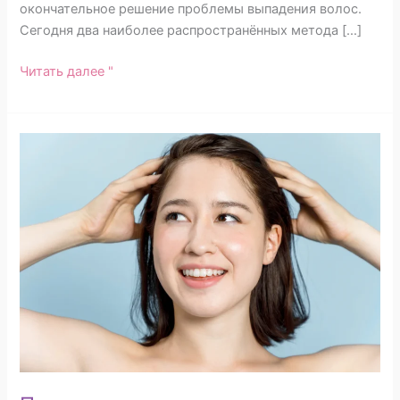
окончательное решение проблемы выпадения волос.
Сегодня два наиболее распространённых метода […]
Читать далее "
Пересадка
волос
и
гормоны:
действительно
ли
они
эффективны
для
трансгендерных
женщин?