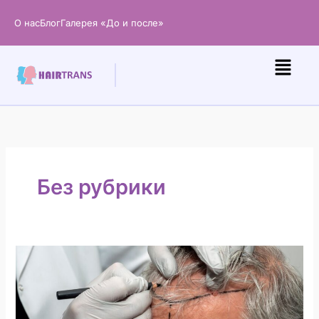
Перейти
О нас
Блог
Галерея «До и после»
к
содержанию
Без рубрики
Возраст
начала
облысения:
когда