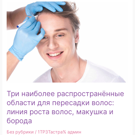
Три
наиболее
распространённые
области
для
пересадки
волос:
линия
роста
волос,
макушка
и
борода
Три наиболее распространённые
области для пересадки волос:
линия роста волос, макушка и
борода
Без рубрики
/ 1TP3Тастра%
админ