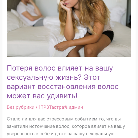
вашу
сексуальную
жизнь?
Этот
вариант
восстановления
волос
может
вас
Потеря волос влияет на вашу
удивить!
сексуальную жизнь? Этот
вариант восстановления волос
может вас удивить!
Без рубрики
/ 1TP3Тастра%
админ
Стало ли для вас стрессовым событием то, что вы
заметили истончение волос, которое влияет на вашу
уверенность в себе и даже на вашу сексуальную