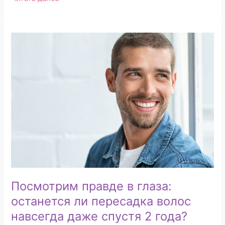
Посмотрим
правде
в
глаза:
останется
ли
пересадка
волос
навсегда
даже
спустя
2
года?
Посмотрим правде в глаза:
останется ли пересадка волос
навсегда даже спустя 2 года?