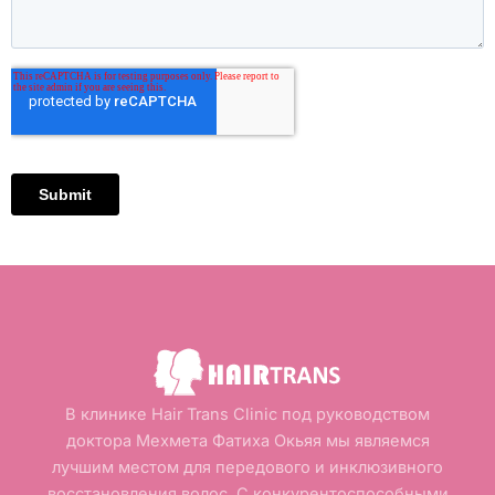
В клинике Hair Trans Clinic под руководством
доктора Мехмета Фатиха Окьяя мы являемся
лучшим местом для передового и инклюзивного
восстановления волос. С конкурентоспособными