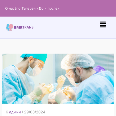
Перейти
О нас
Блог
Галерея «До и после»
к
содержанию
К
админ
/
29/08/2024