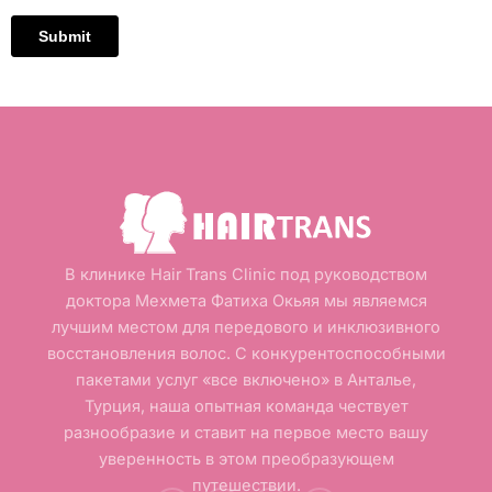
В клинике Hair Trans Clinic под руководством
доктора Мехмета Фатиха Окьяя мы являемся
лучшим местом для передового и инклюзивного
восстановления волос. С конкурентоспособными
пакетами услуг «все включено» в Анталье,
Турция, наша опытная команда чествует
разнообразие и ставит на первое место вашу
уверенность в этом преобразующем
путешествии.