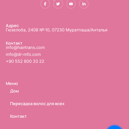
F
Т
Ю
L
a
в
т
i
c
и
у
n
e
т
б
k
b
т
e
o
е
d
o
р
i
Адрес
k
n
Гюзелоба, 2408 №:10, 07230 Муратпаша/Анталья
-
-
ф
в
Контакт
info@hairtrans.com
mfo@dr-mfo.com
+90 552 800 33 22
Меню
Дом
Пересадка волос для всех
Контакт