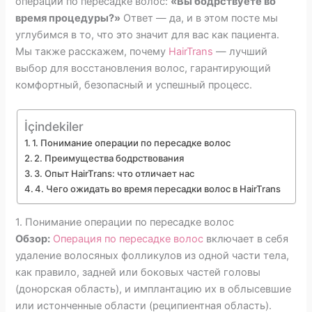
операции по пересадке волос:
«Вы бодрствуете во
время процедуры?»
Ответ — да, и в этом посте мы
углубимся в то, что это значит для вас как пациента.
Мы также расскажем, почему
HairTrans
— лучший
выбор для восстановления волос, гарантирующий
комфортный, безопасный и успешный процесс.
İçindekiler
1. Понимание операции по пересадке волос
2. Преимущества бодрствования
3. Опыт HairTrans: что отличает нас
4. Чего ожидать во время пересадки волос в HairTrans
1. Понимание операции по пересадке волос
Обзор:
Операция по пересадке волос
включает в себя
удаление волосяных фолликулов из одной части тела,
как правило, задней или боковых частей головы
(донорская область), и имплантацию их в облысевшие
или истонченные области (реципиентная область).