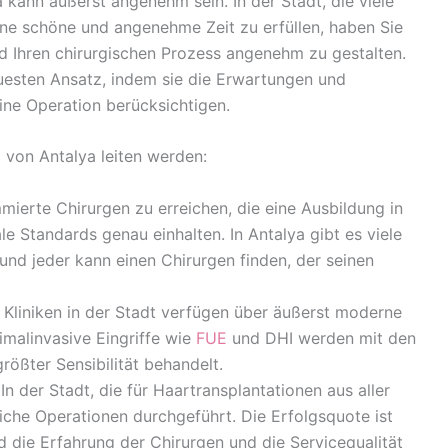
 kann äußerst angenehm sein. In der Stadt, die viele
ine schöne und angenehme Zeit zu erfüllen, haben Sie
d Ihren chirurgischen Prozess angenehm zu gestalten.
uesten Ansatz, indem sie die Erwartungen und
eine Operation berücksichtigen.
l von Antalya leiten werden:
mmierte Chirurgen zu erreichen, die eine Ausbildung in
e Standards genau einhalten. In Antalya gibt es viele
 und jeder kann einen Chirurgen finden, der seinen
e Kliniken in der Stadt verfügen über äußerst moderne
malinvasive Eingriffe wie
FUE
und DHI werden mit den
rößter Sensibilität behandelt.
In der Stadt, die für Haartransplantationen aus aller
iche Operationen durchgeführt. Die Erfolgsquote ist
d die Erfahrung der Chirurgen und die Servicequalität