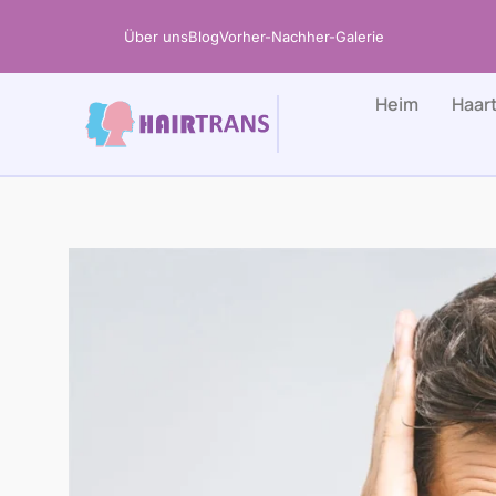
Zum
Über uns
Blog
Vorher-Nachher-Galerie
Inhalt
springen
Heim
Haar