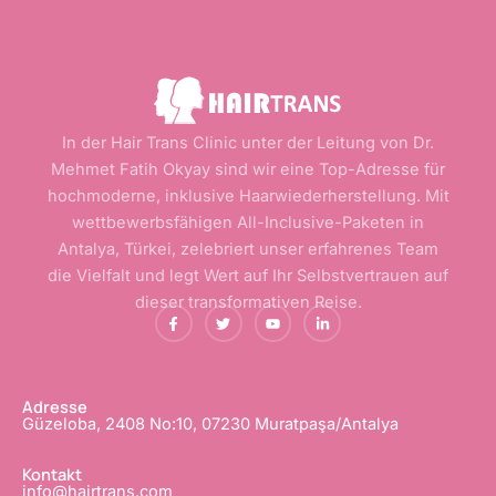
In der Hair Trans Clinic unter der Leitung von Dr.
Mehmet Fatih Okyay sind wir eine Top-Adresse für
hochmoderne, inklusive Haarwiederherstellung. Mit
wettbewerbsfähigen All-Inclusive-Paketen in
Antalya, Türkei, zelebriert unser erfahrenes Team
die Vielfalt und legt Wert auf Ihr Selbstvertrauen auf
dieser transformativen Reise.
F
T
Y
L
a
w
o
i
c
i
u
n
e
t
t
k
b
t
u
e
o
e
b
d
o
r
e
i
Adresse
k
n
Güzeloba, 2408 No:10, 07230 Muratpaşa/Antalya
-
-
f
i
n
Kontakt
info@hairtrans.com