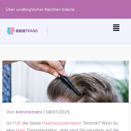
Zum
Über uns
Blog
Vorher-Nachher-Galerie
Inhalt
springen
Von
Administrator
/
08/01/2025
Ist
FUE
der beste
Haartransplantation
Technik? Wirst du
eine
Haar
Transplantation, aber sind Sie neugierig auf die