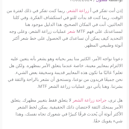
إذن أنت تفكر في أ
زراعة الشعر
. ربما كنت تفكر في ذلك لفترة من
الوقت. ربما كنت قد بدأت للتو في استكشاف الفكرة. وفي كلتا
الحالتين، أنت في المكان الصحيح. هذا الدليل موجود هنا
لمساعدتك على فهم MTF
شعر
عمليات زراعة الشعر، وعلى وجه
التحديد كيف يمكن أن تساعدك في الحصول على خط شعر أكثر
أنوثة وطبيعي المظهر.
دعونا نواجه الأمر، الكثير منا يمر بحياته وهو يشعر بأنه يتعين عليه
الالتزام بمعايير معينة، خاصة عندما يتعلق الأمر بمظهره. ولكن هل
تعلم؟ غالبًا ما تكون هذه المعايير قديمة وسخيفة بعض الشيء.
نحن جميعًا فريدون من نوعنا، ونستحق أن نشعر بالراحة والثقة في
بشرتنا. وهنا يأتي دور عمليات زراعة الشعر MTF.
هل ترى،
جراحة زراعة الشعر
لا يتعلق فقط بتغيير مظهرك. يتعلق
الأمر بمنحك الثقة لاحتضان ذاتك الحقيقية. يمكن لخط الشعر
الأكثر أنوثة أن يُحدث فرقًا كبيرًا في شعورك تجاه نفسك، وهذا
شيء يقويك حقًا.