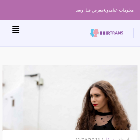
خطى
معلومات عنا
مدونة
معرض قبل وبعد
لى
لمحتوى
بواسطة
مسؤل
/
11/05/2024