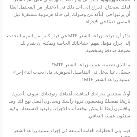
لذلك سيحتاج الجراح إلى أخذ ذلك في الاعتبار. من المحتمل أيضًا
أن يرغبوا في التأكد من وصولك إلى حالة هرمونية مستقرة قبل
المضي قدمًا في الإجراء.
تذكر أن جراحة زراعة الشعر MTF هي قرار كبير. من المهم التحدث
إلى جراح مؤهل يفهم احتياجاتك الخاصة ويمكنه أن يقدم لك
نصيحة صادقة وشخصية.
ما الذي تتضمنه عملية زراعة الشعر MTF؟
حسنًا، دعنا ندخل في التفاصيل الجوهرية. ماذا يحدث أثناء إجراء
عملية زراعة الشعر MTF؟
أولاً، ستلتقي بجراحك لمناقشة أهدافك وتوقعاتك. سوف يأخذون
تاريخًا تفصيليًا ويفحصون فروة رأسك ويحددون أفضل نهج لك. وقد
يناقشون أيضًا ما يمكن توقعه أثناء الإجراء، وكيفية الاستعداد، وكيف
ستكون عملية التعافي.
فيما يلي الخطوات العامة المتبعة في إجراء عملية زراعة الشعر