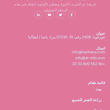
فريقنا ذو الخبرة بالتنوع ويعطي الأولوية لثقتك في هذه
الرحلة التحويلية.
ا
ت
م
ي
ل
و
و
ن
ف
ي
ق
ك
ي
ت
ع
د
س
ر
Y
ي
ب
o
ن
و
u
ف
عنوان
ك
T
ي
غوزيلوبا، 2408 رقم: 10، 07230 مراد باشا / أنطاليا
u
-
و
b
e
اتصال
info@hairtrans.com
mfo@dr-mfo.com
+90 552 800 33 22
قائمة طعام
بيت
زراعة الشعر للجميع